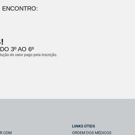
O ENCONTRO:
!
O 3º AO 6º
ução do valor pago pela inscrição.
LINKS ÚTEIS
IR.COM
ORDEM DOS MÉDICOS