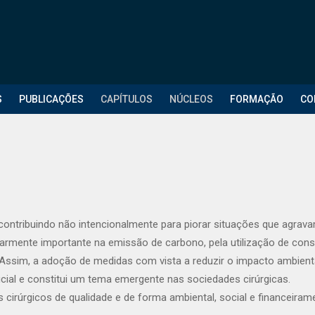
S
PUBLICAÇÕES
CAPÍTULOS
NÚCLEOS
FORMAÇÃO
CO
ontribuindo não intencionalmente para piorar situações que agrav
ularmente importante na emissão de carbono, pela utilização de cons
 Assim, a adoção de medidas com vista a reduzir o impacto ambienta
ucial e constitui um tema emergente nas sociedades cirúrgicas.
 cirúrgicos de qualidade e de forma ambiental, social e financeiram