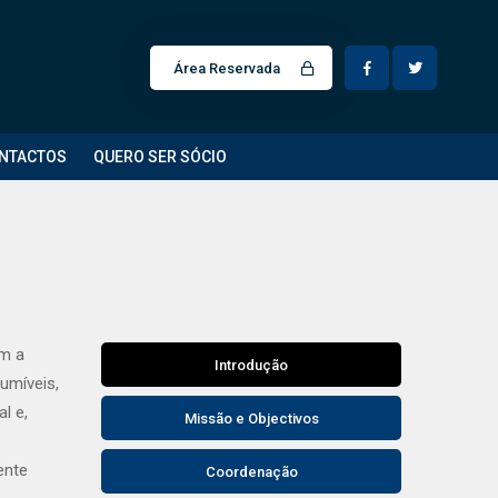
Área Reservada
NTACTOS
QUERO SER SÓCIO
am a
Introdução
umíveis,
l e,
Missão e Objectivos
ente
Coordenação