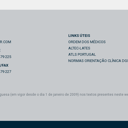
LINKS ÚTEIS
IR.COM
ORDEM DOS MÉDICOS
ALTEC-LATES
E
ATLS PORTUGAL
479 225
NORMAS ORIENTAÇÃO CLÍNICA DG
/FAX
479 227
guesa (em vigor desde o dia 1 de janeiro de 2009) nos textos presentes neste w