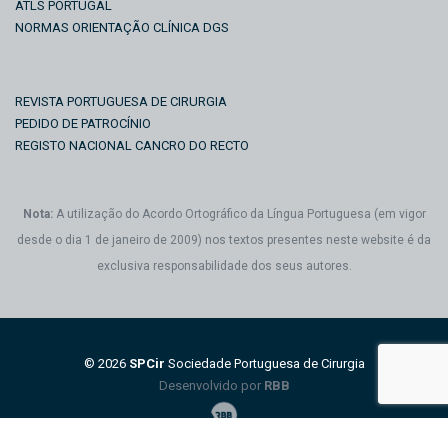
ATLS PORTUGAL
NORMAS ORIENTAÇÃO CLÍNICA DGS
REVISTA PORTUGUESA DE CIRURGIA
PEDIDO DE PATROCÍNIO
REGISTO NACIONAL CANCRO DO RECTO
Nota:
A utilização do Acordo Ortográfico da Língua Portuguesa (em vigor
desde o dia 1 de janeiro de 2009) nos textos presentes neste website é da
exclusiva responsabilidade dos seus autores.
© 2026
SPCir
Sociedade Portuguesa de Cirurgia
Desenvolvido por
RBB