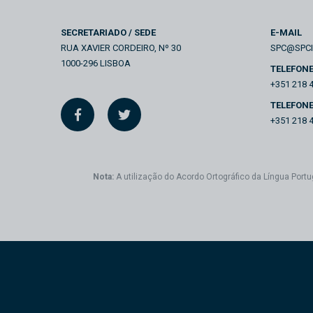
SECRETARIADO / SEDE
E-MAIL
RUA XAVIER CORDEIRO, Nº 30
SPC@SPC
1000-296 LISBOA
TELEFON
+351 218 
TELEFONE
+351 218 
Nota:
A utilização do Acordo Ortográfico da Língua Portu