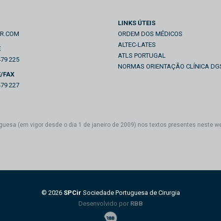
LINKS ÚTEIS
IR.COM
ORDEM DOS MÉDICOS
ALTEC-LATES
E
ATLS PORTUGAL
479 225
NORMAS ORIENTAÇÃO CLÍNICA DG
/FAX
479 227
guesa (em vigor desde o dia 1 de janeiro de 2009) nos textos presentes neste w
© 2026
SPCir
Sociedade Portuguesa de Cirurgia
Desenvolvido por
RBB