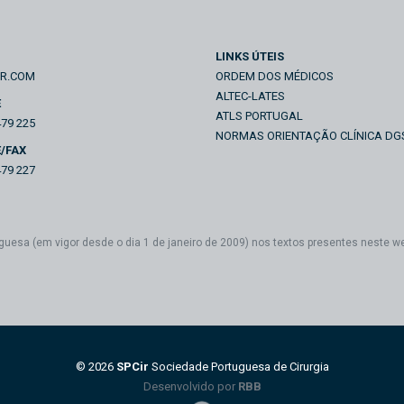
LINKS ÚTEIS
IR.COM
ORDEM DOS MÉDICOS
ALTEC-LATES
E
ATLS PORTUGAL
479 225
NORMAS ORIENTAÇÃO CLÍNICA DG
/FAX
479 227
guesa (em vigor desde o dia 1 de janeiro de 2009) nos textos presentes neste w
© 2026
SPCir
Sociedade Portuguesa de Cirurgia
Desenvolvido por
RBB