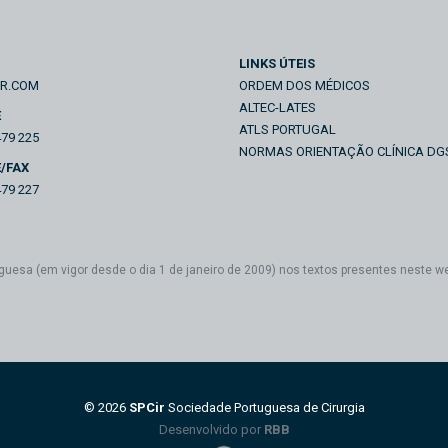
LINKS ÚTEIS
IR.COM
ORDEM DOS MÉDICOS
ALTEC-LATES
E
ATLS PORTUGAL
479 225
NORMAS ORIENTAÇÃO CLÍNICA DG
/FAX
479 227
guesa (em vigor desde o dia 1 de janeiro de 2009) nos textos presentes neste w
© 2026
SPCir
Sociedade Portuguesa de Cirurgia
Desenvolvido por
RBB