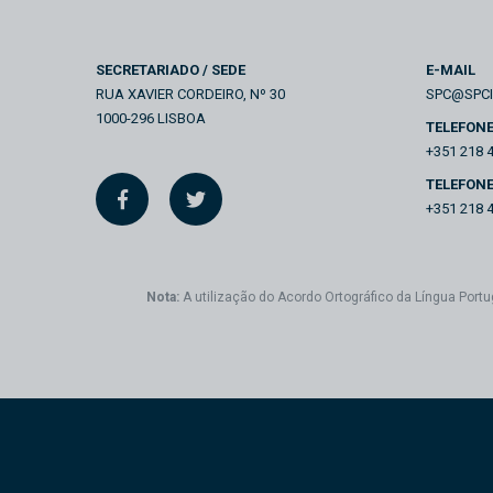
SECRETARIADO / SEDE
E-MAIL
RUA XAVIER CORDEIRO, Nº 30
SPC@SPC
1000-296 LISBOA
TELEFON
+351 218 
TELEFONE
+351 218 
Nota:
A utilização do Acordo Ortográfico da Língua Portu